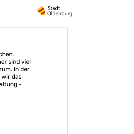
chen. 
r sind viel 
um. In der 
 wir das 
ltung - 