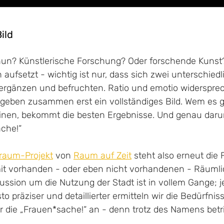
ild
 nun? Künstlerische Forschung? Oder forschende Kunst?
h aufsetzt - wichtig ist nur, dass sich zwei unterschiedl
rgänzen und befruchten. Ratio und emotio widersprec
rgeben zusammen erst ein vollständiges Bild. Wem es ge
einen, bekommt die besten Ergebnisse. Und genau daru
che!“ 
iraum-Projekt
 von 
Raum auf Zeit
 steht also erneut die
 vorhanden - oder eben nicht vorhandenen - Räumlic
kussion um die Nutzung der Stadt ist in vollem Gange; j
to präziser und detaillierter ermitteln wir die Bedürfniss
r die „Frauen*sache!“ an - denn trotz des Namens betriff