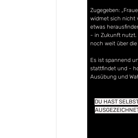
Zugegeben: „Frauen
widmet sich nicht 
etwas herausfinde
- in Zukunft nutzt. 
noch weit über die
Es ist spannend un
stattfindet und - h
Ausübung und Wah
DU HAST SELBST
AUSGEZEICHNET