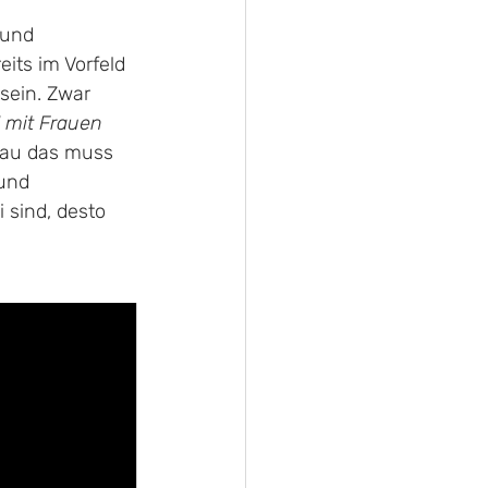
 und 
its im Vorfeld 
sein. Zwar 
 mit Frauen 
enau das muss 
und 
sind, desto 