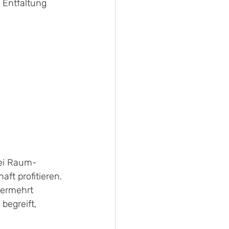
Entfaltung 
bei Raum-
ft profitieren. 
vermehrt 
begreift, 