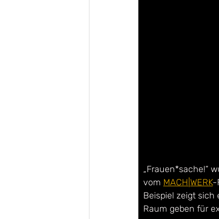
„Frauen*sache!“ wu
vom 
MACH|WERK
-
Beispiel zeigt sic
Raum geben für ex