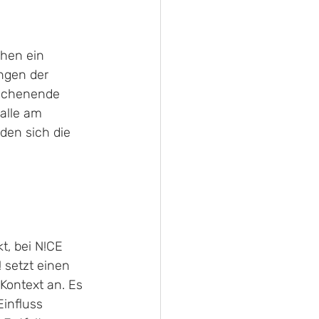
chen ein 
ngen der 
Wochenende 
halle am 
den sich die 
t, bei N!CE 
setzt einen 
Kontext an. Es 
influss 