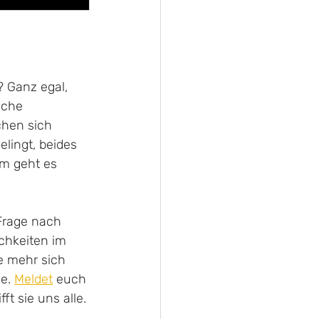
 Ganz egal, 
iche 
hen sich 
lingt, beides 
m geht es 
 Frage nach 
hkeiten im 
e mehr sich 
e. 
Meldet
 euch 
t sie uns alle.