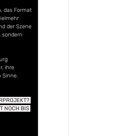
, das Format 
ielmehr 
nd der Szene 
t, sondern 
urg 
, ihre 
 Sinne.
URPROJEKT? 
 NOCH BIS 