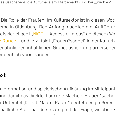
des Geschehens: die Kulturhalle am Pferdemarkt (Bild: bau_werk e.V.)
: Die Rolle der Frau(en) im Kultursektor ist in diesen Wo
hema in Oldenburg. Den Anfang machten drei Aufführu
ofsviertel geht „
N!CE
  - Access all areas“ an diesem 
te Runde
 - und jetzt folgt „Frauen*sache!“ in der Kultur
der ähnlichen inhaltlichen Grundausrichtung unterschei
r deutlich voneinander.
ext
 Information und spielerische Aufklärung im Mittelpunk
d damit das direkte, konkrete Machen. Frauen*sache! 
er Untertitel „Kunst. Macht. Raum.“ deutet den größeren 
nhaltliche Auseinandersetzung mit der Frage, welchen E