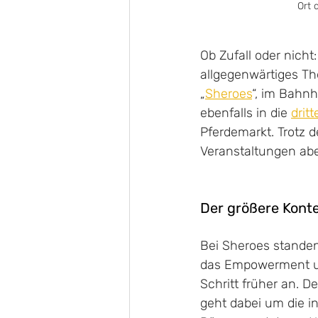
Ort 
Ob Zufall oder nicht
allgegenwärtiges T
„
Sheroes
“, im Bahnh
ebenfalls in die 
drit
Pferdemarkt. Trotz 
Veranstaltungen abe
Der größere Kont
Bei Sheroes standen
das Empowerment un
Schritt früher an. D
geht dabei um die i