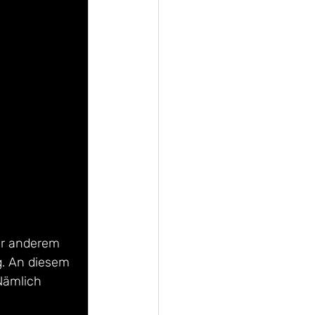
er anderem 
g. An diesem 
Nämlich 