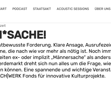
TART
PODCAST
STAATSAKT
ACOUSTIC SESSIONS
ÜBER UNS
zeit
*SACHE!
bstbewusste Forderung. Klare Ansage, Ausrufezei
ne, die nach wie vor mehr als nötig ist. Noch imme
ten ex- oder implizit „Männersache“ als andersr
erdemarkt dreht sich nun alles um die Frage, wie
 können. Eine spannende und wichtige Veransta
CH|WERK Fonds für innovative Kulturprojekte.