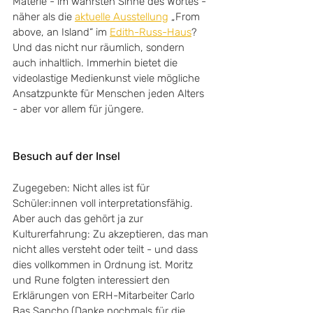
Materie - im wahrsten Sinne des Wortes - 
näher als die 
aktuelle Ausstellung
 „From 
above, an Island“ im 
Edith-Russ-Haus
? 
Und das nicht nur räumlich, sondern 
auch inhaltlich. Immerhin bietet die 
videolastige Medienkunst viele mögliche 
Ansatzpunkte für Menschen jeden Alters 
- aber vor allem für jüngere.
Besuch auf der Insel
Zugegeben: Nicht alles ist für 
Schüler:innen voll interpretationsfähig. 
Aber auch das gehört ja zur 
Kulturerfahrung: Zu akzeptieren, das man 
nicht alles versteht oder teilt - und dass 
dies vollkommen in Ordnung ist. Moritz 
und Rune folgten interessiert den 
Erklärungen von ERH-Mitarbeiter Carlo 
Bas Sancho (Danke nochmals für die 