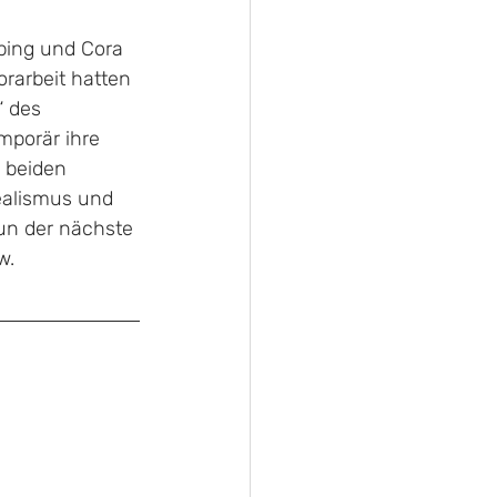
ping und Cora 
orarbeit hatten 
 des 
mporär ihre 
 beiden 
dealismus und 
nun der nächste 
w.