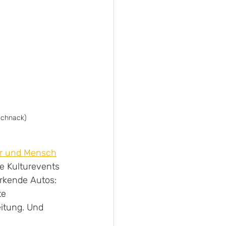
schnack)
r und Mensch
e Kulturevents 
rkende Autos: 
e 
itung. Und 