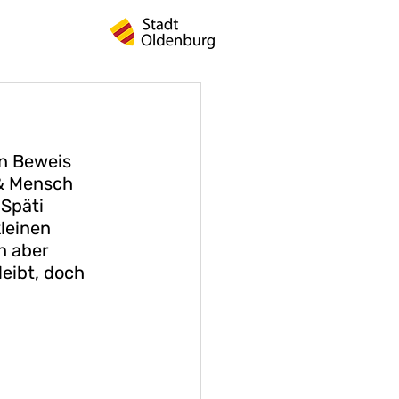
n Beweis 
& Mensch 
Späti 
leinen 
n aber 
eibt, doch 