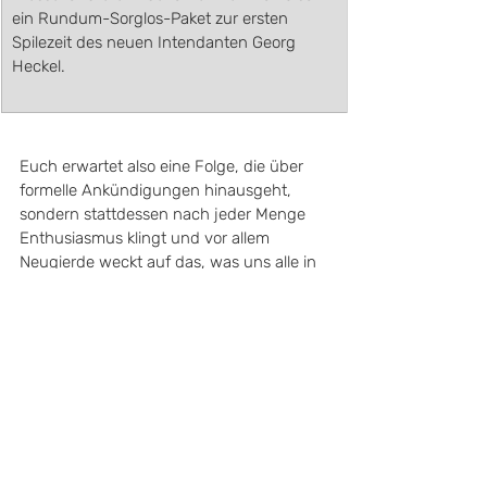
ein Rundum-Sorglos-Paket zur ersten 
Spilezeit des neuen Intendanten Georg 
Heckel.
Euch erwartet also eine Folge, die über 
formelle Ankündigungen hinausgeht, 
sondern stattdessen nach jeder Menge 
Enthusiasmus klingt und vor allem 
Neugierde weckt auf das, was uns alle in 
der kommenden Zeit erwarten wird. 
Wir wünschen euch viel Spaß beim Hören!
Alle weiteren Infos zum Staatstheater 
und die Möglichkeit euch mit Tickets für 
kommende Vorstellungen einzudecken 
habt ihr unter: 