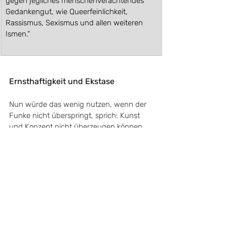
gegen jegliches menschenverachtendes 
Gedankengut, wie Queerfeinlichkeit, 
Rassismus, Sexismus und allen weiteren 
Ismen.“
Ernsthaftigkeit und Ekstase
Nun würde das wenig nutzen, wenn der 
Funke nicht überspringt, sprich: Kunst 
und Konzept nicht überzeugen können. 
Doch diese Befürchtung lässt sich leicht 
zerstreuen: Die beteiligten Künstler:innen 
besitzen hohes Niveau, bieten neue 
Blickwinkel und regen zum Nachdenken 
an. 
Sie sind aber nicht etwa - wie man 
vermuten könnte - durch ein 