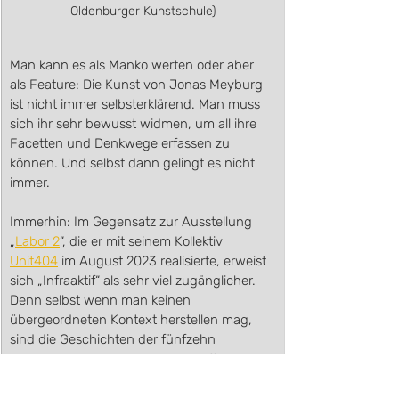
Oldenburger Kunstschule)
Man kann es als Manko werten oder aber 
als Feature: Die Kunst von Jonas Meyburg 
ist nicht immer selbsterklärend. Man muss 
sich ihr sehr bewusst widmen, um all ihre 
Facetten und Denkwege erfassen zu 
können. Und selbst dann gelingt es nicht 
immer.
Immerhin: Im Gegensatz zur Ausstellung 
„
Labor 2
“, die er mit seinem Kollektiv 
Unit404
 im August 2023 realisierte, erweist 
sich „Infraaktif“ als sehr viel zugänglicher. 
Denn selbst wenn man keinen 
übergeordneten Kontext herstellen mag, 
sind die Geschichten der fünfzehn 
Beteiligten interessanten und eröffneten 
einen Blick auf Oldenburger Details, denen 
wir sonst keine Aufmerksamkeit schenken.