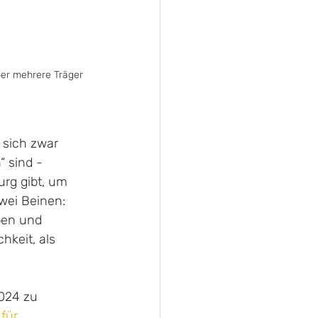
er mehrere Träger 
 sich zwar 
 sind - 
rg gibt, um 
wei Beinen: 
ben und 
hkeit, als 
024 zu 
 für 