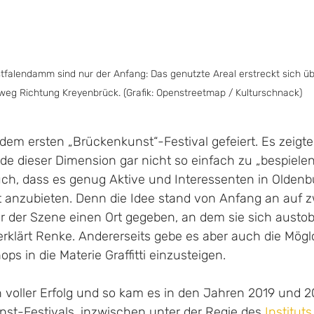
falendamm sind nur der Anfang: Das genutzte Areal erstreckt sich üb
weg Richtung Kreyenbrück. (Grafik: Openstreetmap / Kulturschnack)
dem ersten „Brückenkunst“-Festival gefeiert. Es zeigte
de dieser Dimension gar nicht so einfach zu „bespielen“
uch, dass es genug Aktive und Interessenten in Oldenbu
t anzubieten. Denn die Idee stand von Anfang an auf z
ir der Szene einen Ort gegeben, an dem sie sich austo
erklärt Renke. Andererseits gebe es aber auch die Möglc
ps in die Materie Graffitti einzusteigen.
n voller Erfolg und so kam es in den Jahren 2019 und 2
st-Festivals, inzwischen unter der Regie des 
Instituts