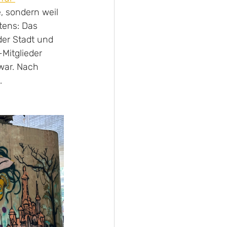
, sondern weil 
tens: Das 
der Stadt und 
Mitglieder 
war. Nach 
.