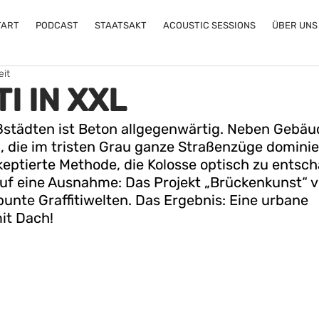
TART
PODCAST
STAATSAKT
ACOUSTIC SESSIONS
ÜBER UNS
eit
I IN XXL
städten ist Beton allgegenwärtig. Neben Gebäud
, die im tristen Grau ganze Straßenzüge dominie
keptierte Methode, die Kolosse optisch zu entsch
 auf eine Ausnahme: Das Projekt „Brückenkunst“ 
bunte Graffitiwelten. Das Ergebnis: Eine urbane 
mit Dach!