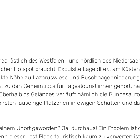
Areal östlich des Westfalen- und nördlich des Nieders
ischer Hotspot braucht: Exquisite Lage direkt am Küsten
irekte Nähe zu Lazaruswiese und Buschhagenniederung.
t zu den Geheimtipps für Tagestourist:innen gehört, hat
Oberhalb ds Geländes verläuft nämlich die Bundesaut
onsten lauschige Plätzchen in ewigen Schatten und d
einem Unort geworden? Ja, durchaus! Ein Problem ist d
n dieser Lost Place touristisch kaum zu verwerten ist,