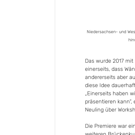
Niedersachsen- und West
hin
Das wurde 2017 mit 
einerseits, dass Wän
andererseits aber a
diese Idee dauerhaf
„Einerseits haben w
präsentieren kann“, 
Neuling über Worksho
Die Premiere war ei
weiteren Brückenkun