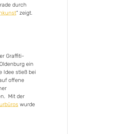
rade durch 
nkunst
“ zeigt.
 Graffiti-
 Oldenburg ein 
 Idee stieß bei 
uf offene 
ner 
.  Mit der 
turbüros
 wurde 