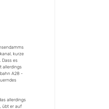
achsendamms 
kanal, kurze 
 Dass es 
 allerdings 
obahn A28 - 
auerndes 
as allerdings 
 übt er auf 