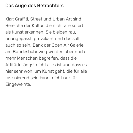
Das Auge des Betrachters
Klar: Graffiti, Street und Urban Art sind 
Bereiche der Kultur, die nicht alle sofort 
als Kunst erkennen. Sie bleiben rau, 
unangepasst, provokant und das soll 
auch so sein. Dank der Open Air Galerie 
am Bundesbahnweg werden aber noch 
mehr Menschen begreifen, dass die 
Attitüde längst nicht alles ist und dass es 
hier sehr wohl um Kunst geht, die für alle 
faszinierend sein kann, nicht nur für 
Eingeweihte.
Sowieso ist Urban Art gekommen, um zu 
bleiben. Überall auf der Welt wird sie als 
Bereicherung begriffen, manchmal leider 
auch im Rahmen groß angelegter 
Gentrifizierungs-Prozesse. Denn die 
Kultur wertet in vielen Metropolen 