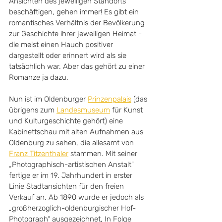
Ansichten des jeweiligen Standorts 
beschäftigen, gehen immer! Es gibt ein 
romantisches Verhältnis der Bevölkerung 
zur Geschichte ihrer jeweiligen Heimat - 
die meist einen Hauch positiver 
dargestellt oder erinnert wird als sie 
tatsächlich war. Aber das gehört zu einer 
Romanze ja dazu.
Nun ist im Oldenburger 
Prinzenpalais
 (das 
übrigens zum 
Landesmuseum
 für Kunst 
und Kulturgeschichte gehört) eine 
Kabinettschau mit alten Aufnahmen aus 
Oldenburg zu sehen, die allesamt von 
Franz Titzenthaler
 stammen. Mit seiner 
„Photographisch-artistischen Anstalt" 
fertige er im 19. Jahrhundert in erster 
Linie Stadtansichten für den freien 
Verkauf an. Ab 1890 wurde er jedoch als 
„großherzoglich-oldenburgischer Hof-
Photograph“ ausgezeichnet, In Folge 