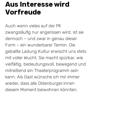
Aus Interesse wird 
Vorfreude
Auch wenn vieles auf der PK 
zwangsläufig nur angerissen wird, ist sie 
dennoch – und zwar in genau dieser 
Form – ein wunderbarer Termin. Die 
geballte Ladung Kultur erwischt uns stets 
mit voller Wucht. Sie macht spürbar, wie 
vielfältig, bedeutungsvoll, bewegend und 
mitreißend ein Theaterprogramm sein 
kann. Als Gast wünsche ich mir immer 
wieder, dass alle Oldenburger:innen 
diesem Moment beiwohnen könnten. 
Und damit meine ich nicht nur die 
Kulturinteressierten, sondern tatsächlich: 
alle. Ich bin überzeugt davon, dass nicht 
wenige sich anstecken lassen würden.
Natürlich müssen Pressetermine nicht 