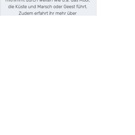
die Küste und Marsch oder Geest führt. 
Zudem erfahrt ihr mehr über 
Kooperationsprojekte wie die "Klimaoasen", 
bei denen man die denkmalgeschützten, 
grünen Idylle mitten im Stadtzentrum, 
unser Eversten Holz und den Schlossgarten 
zu klimaresilienten Orten weiterentwickeln 
möchte.
https://youtu.be/CI3R2LmITEc
Schaffen sich Museen 