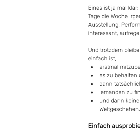
Eines ist ja mal kla
Tage die Woche irge
Ausstellung, Perform
interessant, aufregen
Und trotzdem bleiben
einfach ist, 
erstmal mitzube
es zu behalten
dann tatsächli
jemanden zu find
und dann keiner
Weltgeschehen.
Einfach ausprobi