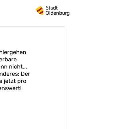
ohlergehen 
erbare 
n nicht... 
nderes: Der 
 jetzt pro 
nenswert!