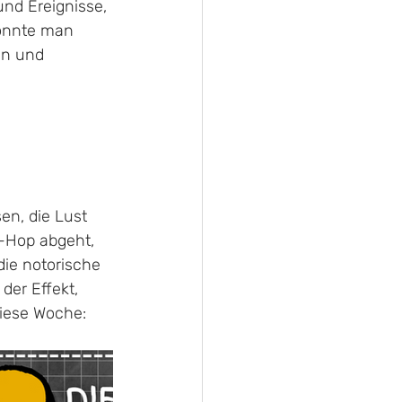
nd Ereignisse, 
önnte man 
en und 
en, die Lust 
-Hop abgeht, 
die notorische 
der Effekt, 
diese Woche: