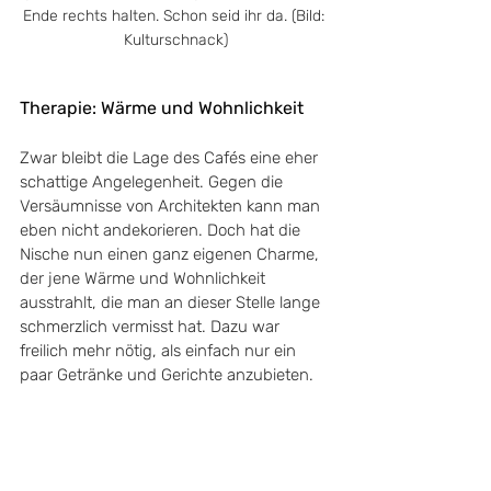
Ende rechts halten. Schon seid ihr da. (Bild: 
Kulturschnack)
Therapie: Wärme und Wohnlichkeit
Zwar bleibt die Lage des Cafés eine eher 
schattige Angelegenheit. Gegen die 
Versäumnisse von Architekten kann man 
eben nicht andekorieren. Doch hat die 
Nische nun einen ganz eigenen Charme, 
der jene Wärme und Wohnlichkeit 
ausstrahlt, die man an dieser Stelle lange 
schmerzlich vermisst hat. Dazu war 
freilich mehr nötig, als einfach nur ein 
paar Getränke und Gerichte anzubieten. 
Dafür brauchte es Kenntnisse, 
Erfahrungen und Vorstellungskraft. Ina 
und Mirko brachten sie mit - und haben 
damit schon vieles erreicht. „Wir sind 