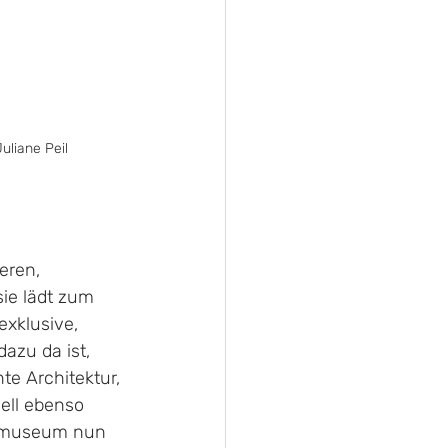
uliane Peil 
eren, 
sie lädt zum 
exklusive, 
azu da ist, 
e Architektur, 
ell ebenso 
esmuseum nun 