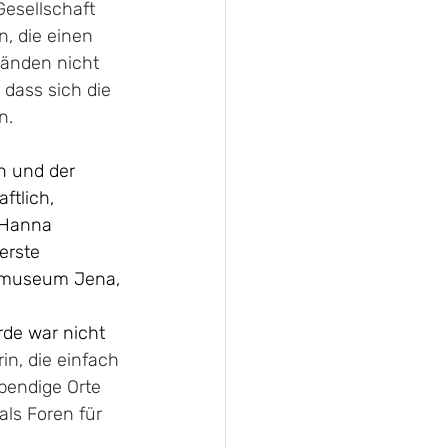
Gesellschaft 
, die einen 
tänden nicht 
dass sich die 
n. 
n und der 
ftlich, 
e Hanna 
erste 
dtmuseum Jena, 
de war nicht 
in, die einfach 
bendige Orte 
ls Foren für 