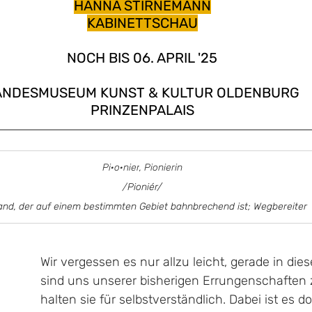
HANNA STIRNEMANN
KABINETTSCHAU
NOCH BIS 06. APRIL '25
ANDESMUSEUM KUNST & KULTUR OLDENBURG
PRINZENPALAIS
Pi·o·nier
, Pionierin
/
Pioniér/
nd, der auf einem bestimmten Gebiet bahnbrechend ist; Wegbereiter
Wir vergessen es nur allzu leicht, gerade in die
sind uns unserer bisherigen Errungenschaften 
halten sie für selbstverständlich. Dabei ist es d