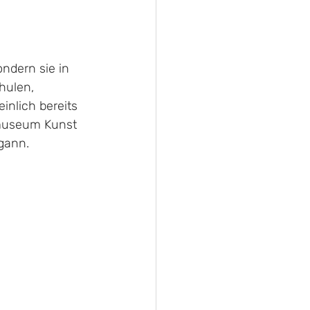
ndern sie in 
hulen, 
nlich bereits 
smuseum Kunst 
egann.