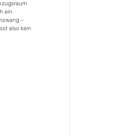
ckzugsraum 
h ein 
umzwang – 
sst also kein 