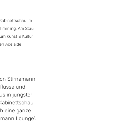
 Kabinettschau im 
r Timmling, Am Stau 
um Kunst & Kultur 
en Adelaide
von Stirnemann 
flüsse und 
s in jüngster 
 Kabinettschau 
ch eine ganze 
emann Lounge".