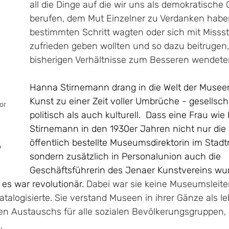
all die Dinge auf die wir uns als demokratische 
berufen, dem Mut Einzelner zu Verdanken haben
bestimmten Schritt wagten oder sich mit Misss
zufrieden geben wollten und so dazu beitrugen, 
bisherigen Verhältnisse zum Besseren wendete
Hanna Stirnemann drang in die Welt der Musee
Kunst zu einer Zeit voller Umbrüche - gesellscha
or 
politisch als auch kulturell.  Dass eine Frau wi
 
Stirnemann in den 1930er Jahren nicht nur die 
öffentlich bestellte Museumsdirektorin im Sta
 
sondern zusätzlich in Personalunion auch die 
Geschäftsführerin des Jenaer Kunstvereins wur
es war revolutionär. 
Dabei war sie keine Museumsleiter
alogisierte. Sie verstand Museen in ihrer Gänze als le
en Austauschs für alle sozialen Bevölkerungsgruppen, a
  