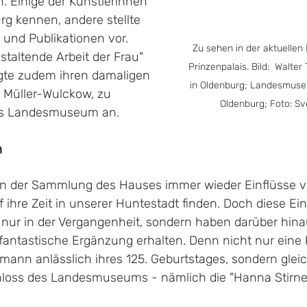
. Einige der Künstlerinnen 
urg kennen, andere stellte 
 und Publikationen vor. 
Zu sehen in der aktuellen
staltende Arbeit der Frau" 
Prinzenpalais. Bild:  Walte
gte zudem ihren damaligen 
in Oldenburg; Landesmuse
r Müller-Wulckow, zu 
Oldenburg; Foto: Sv
as Landesmuseum an.
m
 in der Sammlung des Hauses immer wieder Einflüsse 
ihre Zeit in unserer Huntestadt finden. Doch diese Ein
 nur in der Vergangenheit, sondern haben darüber hinau
fantastische Ergänzung erhalten. Denn nicht nur eine
ann anlässlich ihres 125. Geburtstages, sondern glei
hloss des Landesmuseums - nämlich die "Hanna Stirn