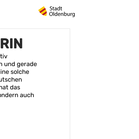
RIN
tiv 
n und gerade 
ine solche 
utschen 
hat das 
ondern auch 