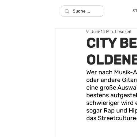
S
9. Juni
14 Min. Lesezeit
CITY BE
OLDEN
Wer nach Musik-Ac
oder andere Gitar
eine große Auswah
bestens aufgestel
schwieriger wird 
sogar Rap und Hip
das Streetculture-