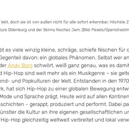
ebt, doch sie ist von außen nicht für alle sofort erkennbar. Höchste Ze
lture Oldenburg und der Skinny Nochez Jam. (Bild: Pexels/Openstreetm
t es viele winzig kleine, schräge, schiefe Nischen für 
Gegenteil davon: ein globales Phänomen. Selbst wer a
der 
Andy Borg
 schwört, weiß ganz genau, was es damit 
 Hip-Hop sind weit mehr als ein Musikgenre – sie gelte
d- und Popkulturen der Welt. Entstanden in den 1970
rk, hat sich Hip-Hop zu einer globalen Bewegung entwic
i, Mode und Sprache prägt. Heute wird auf allen Kontine
sschichten - gerappt, produziert und performt. Dabei p
nstler die Kultur an ihre eigenen gesellschaftlichen un
Hip-Hop gleichzeitig weltweit verbreitet und lokal verwu