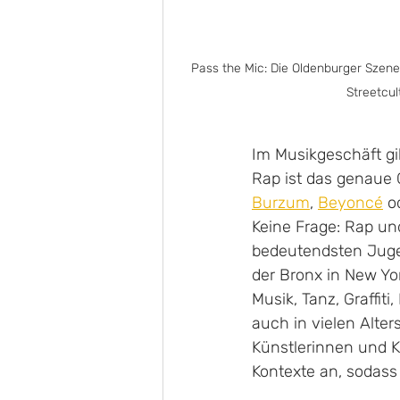
Pass the Mic: Die Oldenburger Szene l
Streetcu
Im Musikgeschäft gib
Rap ist das genaue 
Burzum
, 
Beyoncé
 o
Keine Frage: Rap und
bedeutendsten Jugen
der Bronx in New Yo
Musik, Tanz, Graffit
auch in vielen Alter
Künstlerinnen und Kü
Kontexte an, sodass 