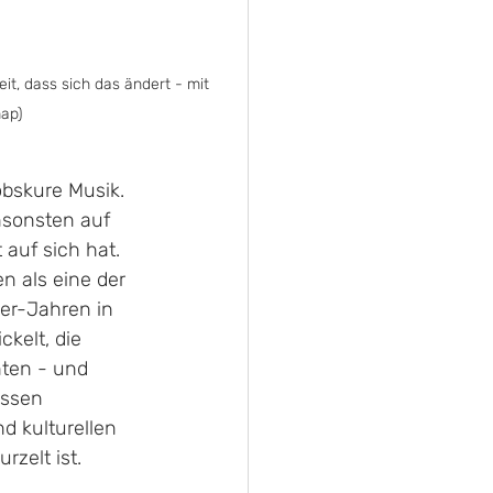
it, dass sich das ändert - mit 
ap)
obskure Musik. 
nsonsten auf 
auf sich hat. 
n als eine der 
er-Jahren in 
kelt, die 
nten - und 
assen 
d kulturellen 
rzelt ist.