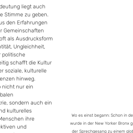
deutung liegt auch 
ne Stimme zu geben. 
us den Erfahrungen 
ter Gemeinschaften 
 oft als Ausdrucksform 
ität, Ungleichheit, 
 politische 
tig schafft die Kultur 
soziale, kulturelle 
renzen hinweg. 
 nicht nur ein 
obalen 
rie, sondern auch ein 
nd kulturelles 
Wo es einst begann: Schon in d
Menschen ihre 
wurde in der New Yorker Bronx ge
ktiven und 
der Sprechgesang zu einem gl