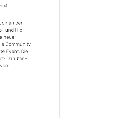
xels)
auch an der 
ap- und Hip-
ne neue 
 die Community 
te Event: Die 
et? Darüber - 
 vom 