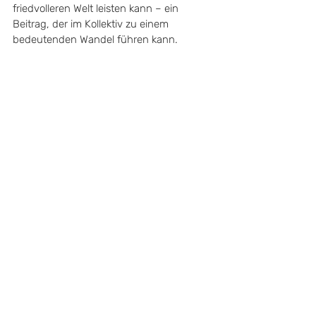
friedvolleren Welt leisten kann – ein 
Beitrag, der im Kollektiv zu einem 
bedeutenden Wandel führen kann.
MAYORS FOR PEACE
Mayors for Peace, gegründet 1982, vereint 