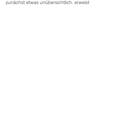
zunächst etwas unübersichtlich, erweist 
sich nach etwas Ausprobieren aber als 
hilfreiches Tool, um den Überblick über 
die politischen Prozesse in Oldenburg zu 
bewahren.
Wir sehen uns morgen!
Aktuelle Beiträge
Alle ansehen