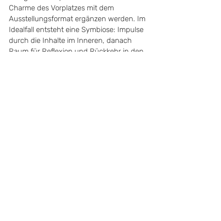
Charme des Vorplatzes mit dem 
Ausstellungsformat ergänzen werden. Im 
Idealfall entsteht eine Symbiose: Impulse 
durch die Inhalte im Inneren, danach 
Raum für Reflexion und Rückkehr in den 
Alltag bei einem Kaffee oder Bier im 
Gastro-Bereich. 
Das klingt gut? Dann haben wir eine gute 
Nachricht: Man kann es auch mehrfach 
tun, denn Zeit ist genug. „Die Laufzeit 
von vier Monaten unterstreicht die 
Bedeutung der Ausstellung“, betont 
Museumsdirektorin Warnke und fügt eine 
Forderung hinzu: „Wir müssen uns den 
hier sehr deutlich werdenden Problemen 
endlich stellen und sie gemeinsam aktiv 
angehen.“ Dem kann man sich nur 
anschließen - und wenn man auf 
künstlerische Weise informiert, inspiriert 