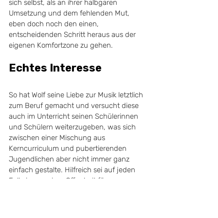
sich selbst, als an ihrer halbgaren 
Umsetzung und dem fehlenden Mut, 
eben doch noch den einen, 
entscheidenden Schritt heraus aus der 
eigenen Komfortzone zu gehen.
Echtes Interesse
So hat Wolf seine Liebe zur Musik letztlich 
zum Beruf gemacht und versucht diese 
auch im Unterricht seinen Schülerinnen 
und Schülern weiterzugeben, was sich 
zwischen einer Mischung aus 
Kerncurriculum und pubertierenden 
Jugendlichen aber nicht immer ganz 
einfach gestalte. Hilfreich sei auf jeden 
Fall eine gewisse Offenheit für 
musikalische Vorlieben mitzubringen. 
„
Ich 
greife gerne aktuelle Rapsongs auf, einige 
landen sogar in meinem Set, wie zum 