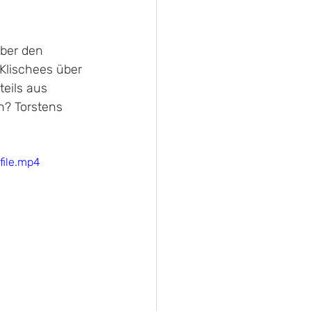
eber den 
Klischees über 
teils aus 
n? Torstens 
ile.mp4