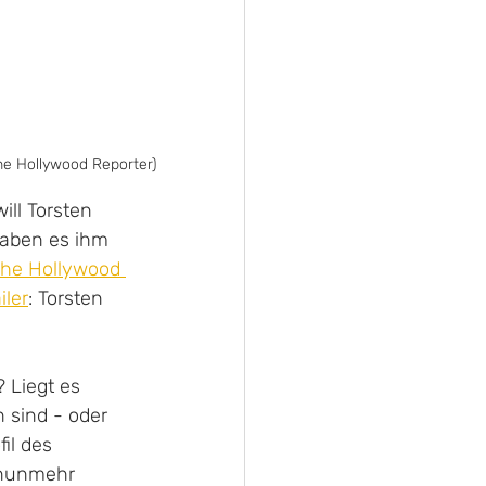
The Hollywood Reporter)
ll Torsten 
haben es ihm 
he Hollywood 
iler
: Torsten 
? Liegt es 
h sind - oder 
il des 
t nunmehr 