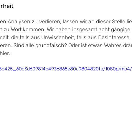
rheit
ren Analysen zu verlieren, lassen wir an dieser Stelle li
bst zu Wort kommen. Wir haben insgesamt acht gängige 
lt, die teils aus Unwissenheit, teils aus Desinteresse, 
eren. Sind alle grundfalsch? Oder ist etwas Wahres dra
hier:
eo/e8c425_60d3d609814d4936865e80a9804820fb/1080p/mp4/f