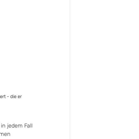
rt - die er 
in jedem Fall 
rmen 