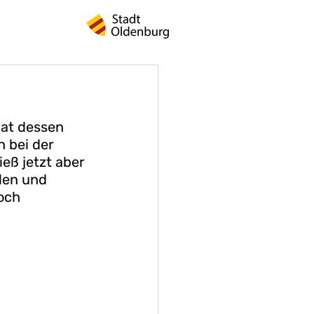
hat dessen 
 bei der 
eß jetzt aber 
len und 
och 