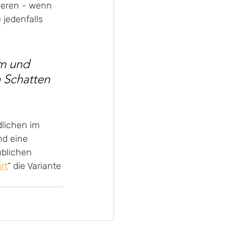
ieren - wenn 
 jedenfalls 
m und 
 Schatten 
dlichen im 
nd eine 
üblichen 
rt
“ die Variante 