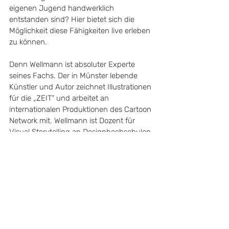
eigenen Jugend handwerklich 
entstanden sind? Hier bietet sich die 
Möglichkeit diese Fähigkeiten live erleben 
zu können. 
Denn Wellmann ist absoluter Experte 
seines Fachs. Der in Münster lebende 
Künstler und Autor zeichnet Illustrationen 
für die „ZEIT“ und arbeitet an 
internationalen Produktionen des Cartoon 
Network mit. Wellmann ist Dozent für 
Visual Storytelling an Designhochschulen 
in Düsseldorf und Münster und arbeitet 
als Storyboard-Designer für große US-
Firmen. Und auch er teilt die Vorfreude 
und Begeisterung: 
„Wie schön, dass wir zum Gratis-
Comic-Tag und dann im 
November zur KIBUM gemeinsam 