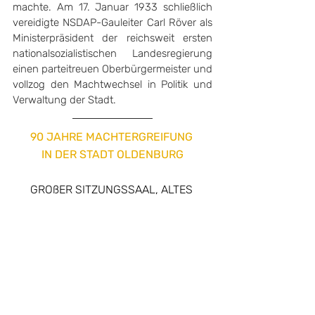
machte. Am 17. Januar 1933 schließlich 
vereidigte NSDAP-Gauleiter Carl Röver als 
Ministerpräsident der reichsweit ersten 
nationalsozialistischen Landesregierung 
einen parteitreuen Oberbürgermeister und 
vollzog den Machtwechsel in Politik und 
Verwaltung der Stadt.
90 JAHRE MACHTERGREIFUNG 
IN DER STADT OLDENBURG
GROßER SITZUNGSSAAL, ALTES 
RATHAUS
MARKT 1, 26122 OLDENBURG
PRÄSENTATION ZU SEHEN:
FREITAG, 10. FEBRUAR - 13 bis 15 Uhr
SAMSTAG & SONNTAG, 11., 12. 
FEBRUAR - 10 bis 16 Uhr