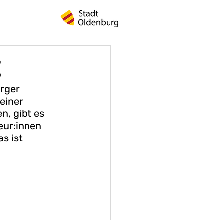
E
rger 
einer 
, gibt es 
eur:innen 
s ist 