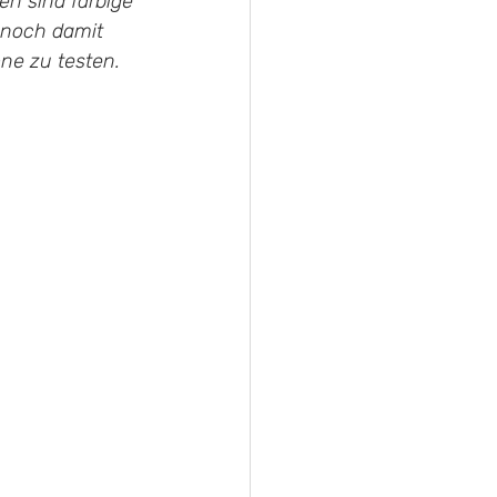
n sind farbige 
 noch damit 
ne zu testen.