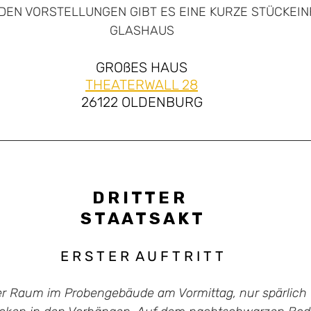
 DEN VORSTELLUNGEN GIBT ES EINE KURZE STÜCKEIN
GLASHAUS
GROßES HAUS
THEATERWALL 28
26122 OLDENBURG
D R I T T E R  
S T A A T S A K T
E R S T E R  A U F T R I T T
r Raum im Probengebäude am Vormittag, nur spärlich fä