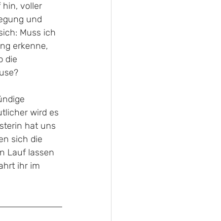
hin, voller 
wegung und 
ich: 
Muss ich 
ng erkenne, 
 die 
ause?
ündige 
licher wird es 
sterin hat uns 
en sich die 
n Lauf lassen 
hrt ihr im 