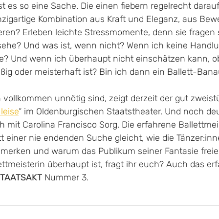
st es so eine Sache. Die einen fiebern regelrecht darauf 
inzigartige Kombination aus Kraft und Eleganz, aus Be
eren? Erleben leichte Stressmomente, denn sie fragen s
sehe? Und was ist, wenn nicht? Wenn ich keine Handlu
te? Und wenn ich überhaupt nicht einschätzen kann, ob
ßig oder meisterhaft ist? Bin ich dann ein Ballett-Ban
vollkommen unnötig sind, zeigt derzeit der gut zweist
 leise
“ im Oldenburgischen Staatstheater. Und noch deut
 mit Carolina Francisco Sorg. Die erfahrene Ballettmei
tt einer nie endenden Suche gleicht, wie die Tänzer:inn
merken und warum das Publikum seiner Fantasie freie
ettmeisterin überhaupt ist, fragt ihr euch? Auch das erfa
TAATSAKT
 Nummer 3. 