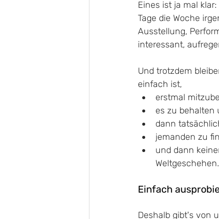
Eines ist ja mal kla
Tage die Woche irge
Ausstellung, Perform
interessant, aufregen
Und trotzdem bleiben
einfach ist, 
erstmal mitzube
es zu behalten
dann tatsächli
jemanden zu find
und dann keiner
Weltgeschehen.
Einfach ausprobi
Deshalb gibt's von u