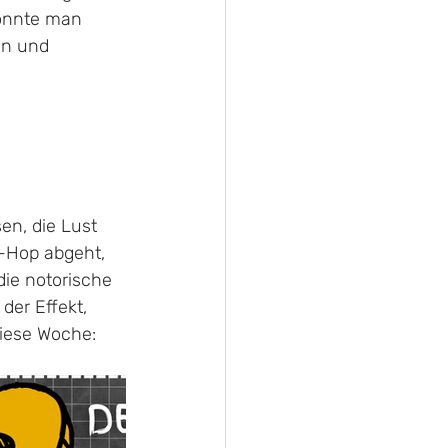
önnte man 
en und 
en, die Lust 
-Hop abgeht, 
die notorische 
der Effekt, 
diese Woche: