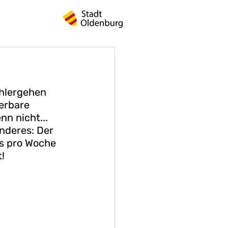
ohlergehen 
erbare 
n nicht... 
nderes: Der 
ns pro Woche 
!