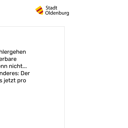
ohlergehen 
erbare 
n nicht... 
nderes: Der 
 jetzt pro 