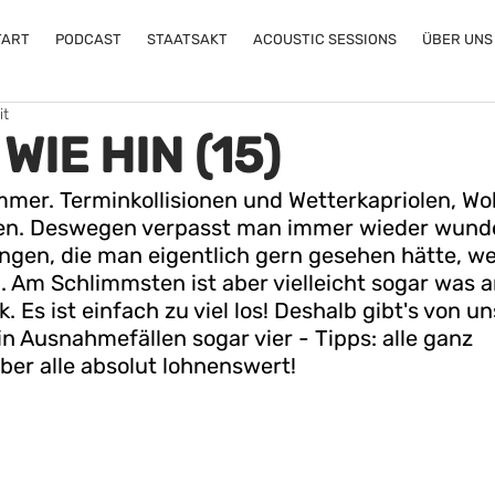
TART
PODCAST
STAATSAKT
ACOUSTIC SESSIONS
ÜBER UNS
it
WIE HIN (15)
immer. Terminkollisionen und Wetterkapriolen, W
en. Deswegen verpasst man immer wieder wund
ngen, die man eigentlich gern gesehen hätte, wen
n. Am Schlimmsten ist aber vielleicht sogar was a
. Es ist einfach zu viel los! Deshalb gibt's von uns
n Ausnahmefällen sogar vier - Tipps: alle ganz 
aber alle absolut lohnenswert!