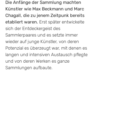
Die Anfänge der Sammlung machten 
Künstler wie Max Beckmann und Marc 
Chagall, die zu jenem Zeitpunk bereits 
etabliert waren.
 Erst später entwickelte 
sich der Entdeckergeist des 
Sammlerpaares und es setzte immer 
wieder auf junge Künstler, von deren 
Potenzial es überzeugt war, mit denen es 
langen und intensiven Austausch pflegte 
und von deren Werken es ganze 
Sammlungen aufbaute. 
So ist ein ganzer Raum der Ausstellung 
dem spanischen Maler, Grafiker und 
Bildhauer 
Antoni Tàpies
 gewidmet. „Mit 
820 Blättern befindet sich das halbe 
Lebenswerk des Multitalents in der 
Thomas-Sammlung“, erklärt Katrin 
Bielmeier. Insgesamt seien etwa 1.600 
Werke von ihm bekannt. Eine kleine 
Auswahl sehen wir nun in Oldenburg und 