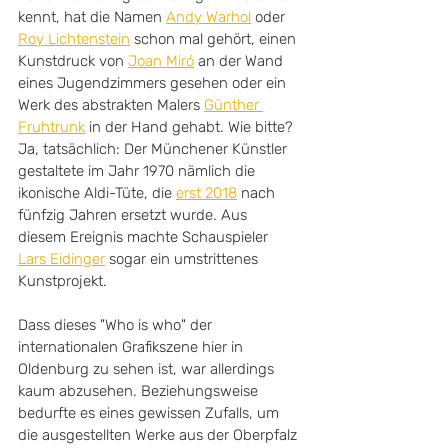
kennt, hat die Namen 
Andy Warhol
 oder 
Roy Lichtenstein
 schon mal gehört, einen 
Kunstdruck von 
Joan Mir
ó
 an der Wand 
eines Jugendzimmers gesehen oder ein 
Werk des abstrakten Malers 
Günther 
Fruhtrunk
 in der Hand gehabt. Wie bitte? 
Ja, tatsächlich: Der Münchener Künstler 
gestaltete im Jahr 1970 nämlich die 
ikonische Aldi-Tüte, die 
erst 2018
 nach 
fünfzig Jahren ersetzt wurde. Aus 
diesem Ereignis machte Schauspieler 
Lars Eidinger
 sogar ein umstrittenes 
Kunstprojekt. 
Dass dieses "Who is who" der 
internationalen Grafikszene hier in 
Oldenburg zu sehen ist, war allerdings 
kaum abzusehen. Beziehungsweise 
bedurfte es eines gewissen Zufalls, um 
die ausgestellten Werke aus der Oberpfalz 