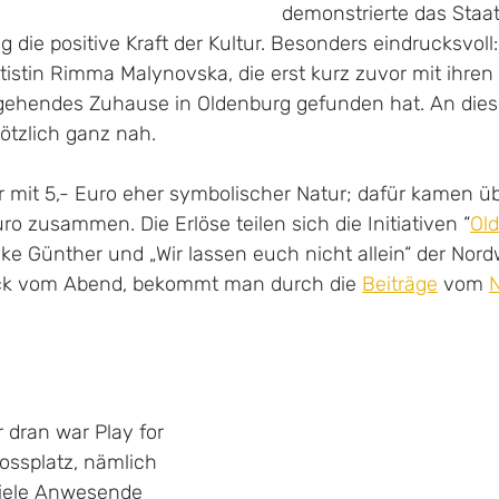
demonstrierte das Staat
die positive Kraft der Kultur. Besonders eindrucksvoll: 
ötistin Rimma Malynovska, 
die erst kurz zuvor mit ihren
gehendes Zuhause in Oldenburg gefunden hat. An diese
lötzlich ganz nah. 
war mit 5,- Euro eher symbolischer Natur; dafür kamen 
ro zusammen. Die Erlöse teilen sich die Initiativen “
Old
ike Günther und „Wir lassen euch nicht allein“ der Nord
ck vom Abend, bekommt man durch die 
Beiträge
 vom 
 dran war Play for 
ssplatz, nämlich 
Viele Anwesende 