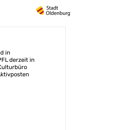
d in 
FL derzeit in 
Kulturbüro 
Aktivposten 