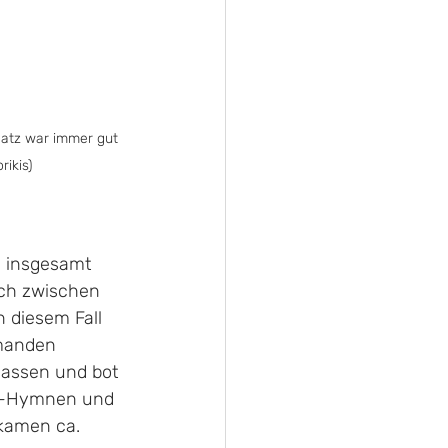
latz war immer gut 
rikis)
, insgesamt 
ich zwischen 
n diesem Fall 
emanden 
lassen und bot 
ck-Hymnen und 
kamen ca. 