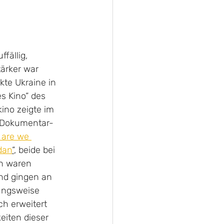
fällig, 
tärker war 
te Ukraine in 
s Kino“ des 
ino zeigte im 
n Dokumentar-
are we 
dan
“
, beide bei 
en waren 
nd gingen an 
ungsweise 
ch erweitert 
iten dieser 