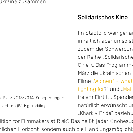
e Ukraine zusammen.
Solidarisches Kino
Im Stadtbild weniger auf
inhaltlich aber umso s
zudem der Schwerpunk
der Reihe „Solidarische
Cine k. Das Programmk
März die ukrainische
Filme „
Women* - What 
fighting for
?“ und „
Mai
freiem Eintritt. Spend
-Platz 2013/2014: Kundgebungen 
natürlich erwünscht u
achten (Bild: grandfilm)
„Kharkiv Pride“ bezieh
ition for Filmmakers at Risk“. Das heißt: jeder Kinobesu
nlichen Horizont, sondern auch die Handlungsmöglichke