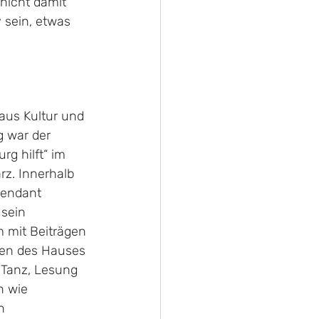
nicht damit 
 sein, etwas 
aus Kultur und 
 war der 
g hilft“ im 
rz. Innerhalb 
tendant 
sein 
 mit Beiträgen 
ten des Hauses 
 Tanz, Lesung 
n wie 
n 