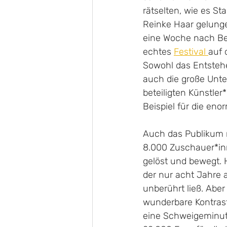
rätselten, wie es St
Reinke Haar gelunge
eine Woche nach Beg
echtes 
Festival 
auf 
Sowohl das Entstehe
auch die große Unte
beteiligten Künstler
Beispiel für die enor
Auch das Publikum m
8.000 Zuschauer*inn
gelöst und bewegt. H
der nur acht Jahre a
unberührt ließ. Abe
wunderbare Kontras
eine Schweigeminute