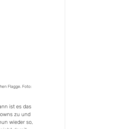
hen Flagge. Foto: 
nn ist es das 
kdowns zu und 
nun wieder so, 