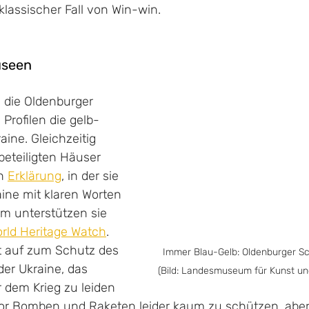
klassischer Fall von Win-win.
useen
 die Oldenburger 
 Profilen die gelb-
aine. Gleichzeitig 
 beteiligten Häuser 
n 
Erklärung
, in der sie 
aine mit klaren Worten 
em unterstützen sie 
rld Heritage Watch
. 
ft auf zum Schutz des 
Immer Blau-Gelb: Oldenburger Sc
der Ukraine, das 
(Bild: Landesmuseum für Kunst un
r dem Krieg zu leiden 
or Bomben und Raketen leider kaum zu schützen, aber 