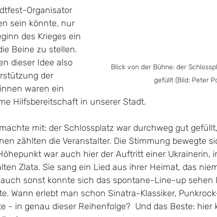
adtfest-Organisator 
n sein könnte, nur 
inn des Krieges ein 
die Beine zu stellen. 
n dieser Idee also 
Blick von der Bühne: der Schlossp
rstützung der 
gefüllt (Bild: Peter Po
*innen waren ein 
me Hilfsbereitschaft in unserer Stadt. 
achte mit: der Schlossplatz war durchweg gut gefüllt
en zählten die Veranstalter. Die Stimmung bewegte s
öhepunkt war auch hier der Auftritt einer Ukrainerin, i
lten Zlata. Sie sang ein Lied aus ihrer Heimat, das ni
r auch sonst konnte sich das spontane-Line-up sehen 
te. Wann erlebt man schon Sinatra-Klassiker, Punkro
 - in genau dieser Reihenfolge?  Und das Beste: hier 