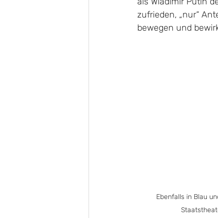
als Wladimir Putin d
zufrieden, „nur“ Ant
bewegen und bewirke
Ebenfalls in Blau u
Staatstheate