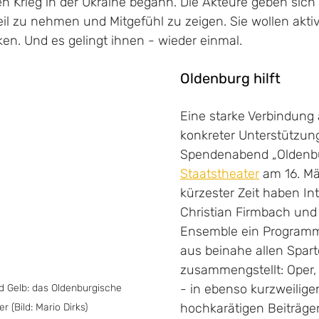
en Krieg in der Ukraine begann. Die Akteure geben sich 
eil zu nehmen und Mitgefühl zu zeigen. Sie wollen aktiv
n. Und es gelingt ihnen - wieder einmal.
Oldenburg hilft
Eine starke Verbindung 
konkreter Unterstützung
Spendenabend „Oldenbur
Staatstheater
 am 16. Mä
kürzester Zeit haben In
Christian Firmbach und 
Ensemble ein Programm
aus beinahe allen Spar
zusammengstellt: Oper,
- in ebenso kurzweilige
nd Gelb: das Oldenburgische 
hochkarätigen Beiträge
r (Bild: Mario Dirks)