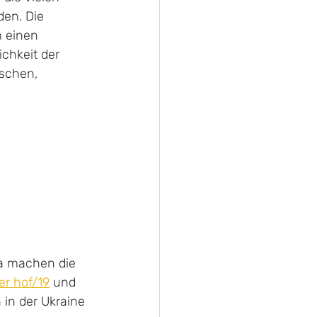
en. Die 
 einen 
chkeit der 
nschen, 
Da machen die 
er hof/19
 und 
 in der Ukraine 