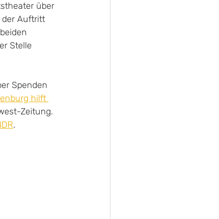
stheater über 
der Auftrit
t 
 beiden 
r Stelle 
über Spenden 
enburg hilft 
west-Zeitung. 
NDR
.