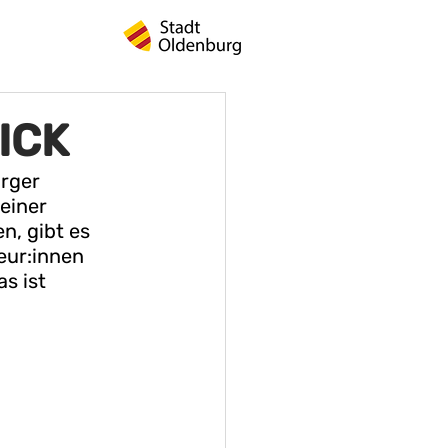
ICK
rger 
einer 
, gibt es 
eur:innen 
s ist 