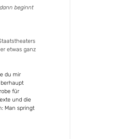
 dann beginnt 
Staatstheaters 
der etwas ganz 
e du mir 
 überhaupt 
robe für 
Texte und die 
n: Man springt 