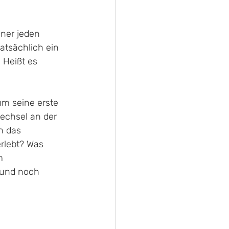
iner jeden 
tatsächlich ein 
 Heißt es 
um seine erste 
Wechsel an der 
n das 
rlebt? Was 
m
 und noch 