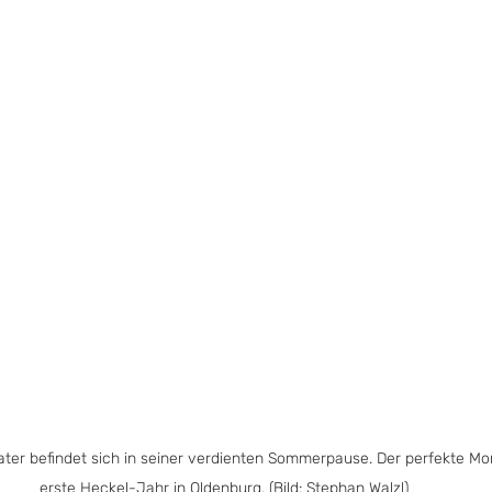
eater befindet sich in seiner verdienten Sommerpause. Der perfekte Mo
erste Heckel-Jahr in Oldenburg. (Bild: Stephan Walzl)