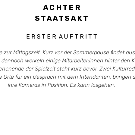
A C H T E R
S T A A T S A K T
E R S T E R  A U F T R I T T
 zur Mittagszeit. Kurz vor der Sommerpause findet a
, dennoch werkeln einige Mitarbeiter:innen hinter den K
enende der Spielzeit steht kurz bevor. Zwei Kulturred
e Orte für ein Gespräch mit dem Intendanten, bringen s
ihre Kameras in Position. Es kann losgehen.