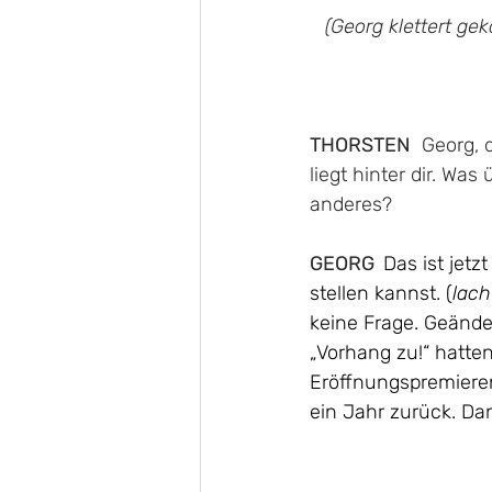
(Georg klettert ge
THORSTEN
  Georg, 
liegt hinter dir. Wa
anderes?
GEORG  
Das ist jetz
stellen kannst. (
lach
keine Frage. Geänder
„Vorhang zu!“ hatten.
Eröffnungspremieren.
ein Jahr zurück. Dann